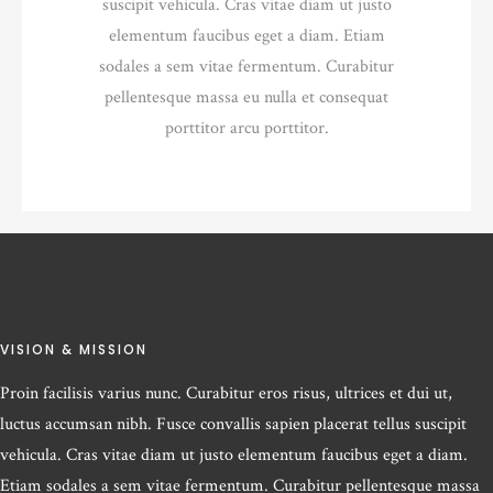
suscipit vehicula. Cras vitae diam ut justo
elementum faucibus eget a diam. Etiam
sodales a sem vitae fermentum. Curabitur
pellentesque massa eu nulla et consequat
porttitor arcu porttitor.
VISION & MISSION
Proin facilisis varius nunc. Curabitur eros risus, ultrices et dui ut,
luctus accumsan nibh. Fusce convallis sapien placerat tellus suscipit
vehicula. Cras vitae diam ut justo elementum faucibus eget a diam.
Etiam sodales a sem vitae fermentum. Curabitur pellentesque massa