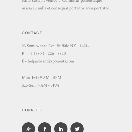
tellus suscipit vehicula. Curabitur pellentesque
massa eu nulla et consequat porttitor arcu porttitor.
CONTACT
23 Somewhere Ave, Buffalo NY - 14214
P - +1-(980 ) - 226 - 8820
E - help@brandexponents.com
Mon-Fri : 9 AM - 5PM
Sat-Sun : 9AM - 3PM
CONNECT