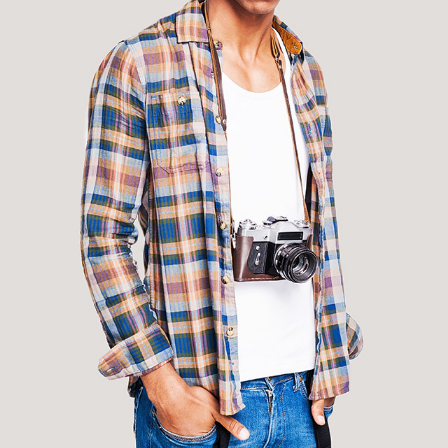
James Oshwald
CEO
Ea mei nostrum imperdiet deterruisset, mei ludus efficiendi ei. Sea
summo mazim ex, ea errem eleifend definitionem vim