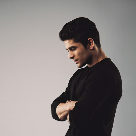
Robert Prince
Director
Ea mei nostrum imperdiet deterruisset, mei ludus efficiendi ei. Sea
summo mazim ex, ea errem eleifend definitionem vim