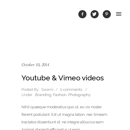
October 10, 2014
Youtube & Vimeo videos
Posted By : Swami
/
0 comments
/
Under :
Branding
,
Fashion
,
Photography
Nihil quaeque moderatius quo ut, eu vix noster
fierent postulant. Est ut magna tation, nec timeam
tractatos dissentiunt id, ne integre albucius eam.
Animal docendi efficiantur ut eam.