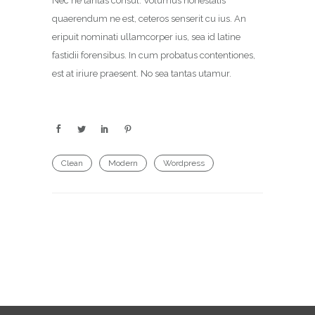
Nec ne tantas consul. Volumus honestatis
quaerendum ne est, ceteros senserit cu ius. An
eripuit nominati ullamcorper ius, sea id latine
fastidii forensibus. In cum probatus contentiones,
est at iriure praesent. No sea tantas utamur.
Clean
Modern
Wordpress