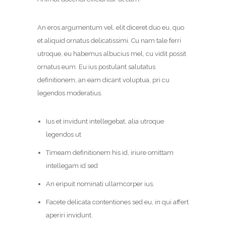
An eros argumentum vel, elit diceret duo eu, quo
et aliquid ornatus delicatissimi. Cu nam tale ferri
utroque, eu habemus albucius mel, cu vidit possit
ornatus eum. Eu ius postulant salutatus
definitionem, an eam dicant voluptua, pri cu
legendos moderatius.
Ius et invidunt intellegebat, alia utroque
legendos ut
Timeam definitionem his id, iriure omittam
intellegam id sed
An eripuit nominati ullamcorper ius.
Facete delicata contentiones sed eu, in qui affert
aperiri invidunt.