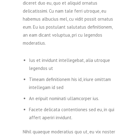
diceret duo eu, quo et aliquid ornatus
delicatissimi. Cu nam tale ferri utroque, eu
habemus albucius mel, cu vidit possit ornatus
eum. Eu ius postulant salutatus definitionem,
an eam dicant voluptua, pri cu legendos
moderatius.
Ius et invidunt intellegebat, alia utroque
legendos ut
Timeam definitionem his id, iriure omittam
intellegam id sed
An eripuit nominati ullamcorper ius.
Facete delicata contentiones sed eu, in qui
affert aperiri invidunt.
Nihil quaeque moderatius quo ut, eu vix noster