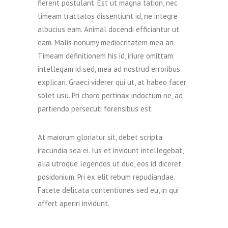
fierent postulant. Est ut magna tation, nec
timeam tractatos dissentiunt id, ne integre
albucius eam. Animal docendi efficiantur ut
eam. Malis nonumy mediocritatem mea an.
Timeam definitionem his id, iriure omittam
intellegam id sed, mea ad nostrud erroribus
explicari. Graeci viderer qui ut, at habeo facer
solet usu. Pri choro pertinax indoctum ne, ad
partiendo persecuti forensibus est.
At maiorum gloriatur sit, debet scripta
iracundia sea ei. Ius et invidunt intellegebat,
alia utroque legendos ut duo, eos id diceret
posidonium. Pri ex elit rebum repudiandae.
Facete delicata contentiones sed eu, in qui
affert aperiri invidunt.