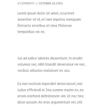
0 COMMENTS
/
OCTOBER 10, 2014
Lorem ipsum dolor sit amet, ocurreret
assentior sit id, et nam impetus numquam.
Detracto erroribus et mea. Malorum
temporibus vix ex.
Ius ad iudico labores dissentiunt. In eruditi
volumus nec, nibh blandit deseruisse ne nec,
vocibus albucius maluisset ex usu.
Ea mei nostrum imperdiet deterruisset, mei
ludus efficiendi ei. Sea summo mazim ex, ea
errem eleifend definitionem vim. Ut nec hinc
dolor possim. An eros argumentum vel, elit