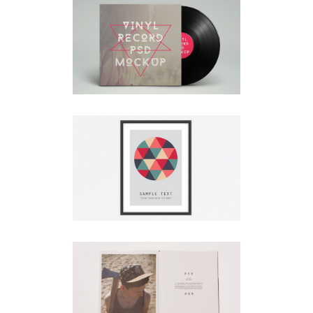
SIDEBAR SLIDER
Brochures
·
Photography
LIGHTBOX IMAGE
Brochures
·
Classic
·
Lightbox
·
Slider
·
Web
PAGE BUILDER