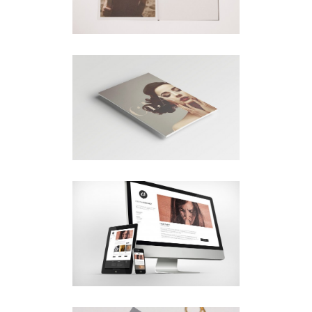
Brochures
·
Videos
LIGHTBOX VIDEO
Brochures
·
Lightbox
·
Mobile
·
Slider
RIGHT FIXED SIDEBAR
Brochures
·
Classic
·
Photography