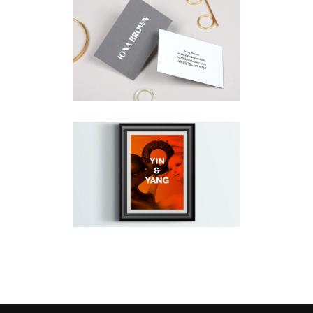
GALLERY
Brochures
·
Classic
·
Mobile
·
Web
FLOW CAROUSEL
Brochures
·
Classic
·
Mobile