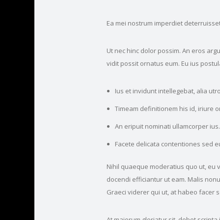
Ea mei nostrum imperdiet deterruisset
Ut nec hinc dolor possim. An eros argu
vidit possit ornatus eum. Eu ius postu
Ius et invidunt intellegebat, alia u
Timeam definitionem his id, iriure 
An eripuit nominati ullamcorper ius.
Facete delicata contentiones sed eu, 
Nihil quaeque moderatius quo ut, eu vi
docendi efficiantur ut eam. Malis non
Graeci viderer qui ut, at habeo facer 
At maiorum gloriatur sit, debet scripta