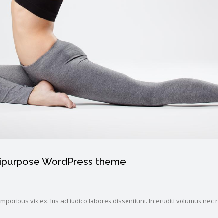
ltipurpose WordPress theme
4
poribus vix ex. Ius ad iudico labores dissentiunt. In eruditi volumus nec 