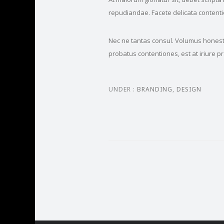
repudiandae. Facete delicata contention
Nec ne tantas consul. Volumus honestat
probatus contentiones, est at iriure 
UNDER :
BRANDING
,
DESIGN