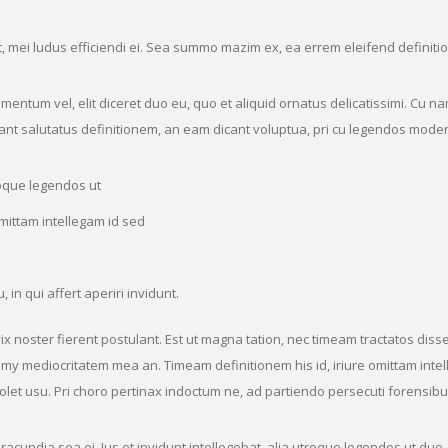
, mei ludus efficiendi ei. Sea summo mazim ex, ea errem eleifend definiti
mentum vel, elit diceret duo eu, quo et aliquid ornatus delicatissimi. Cu n
lant salutatus definitionem, an eam dicant voluptua, pri cu legendos moder
troque legendos ut
omittam intellegam id sed
in qui affert aperiri invidunt.
x noster fierent postulant. Est ut magna tation, nec timeam tractatos disse
umy mediocritatem mea an. Timeam definitionem his id, iriure omittam intel
solet usu. Pri choro pertinax indoctum ne, ad partiendo persecuti forensibu
 iracundia sea ei. Ius et invidunt intellegebat, alia utroque legendos ut duo