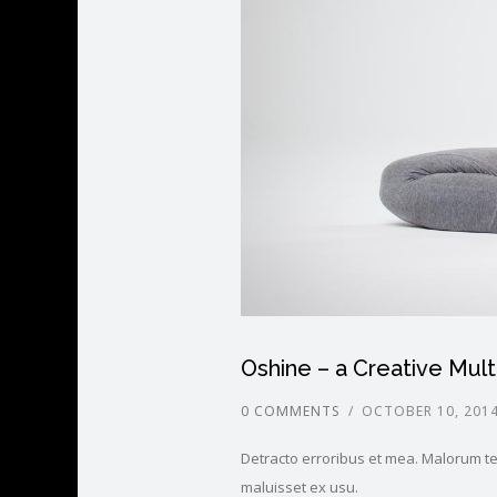
Oshine – a Creative Mu
0 COMMENTS
/
OCTOBER 10, 201
Detracto erroribus et mea. Malorum tem
maluisset ex usu.