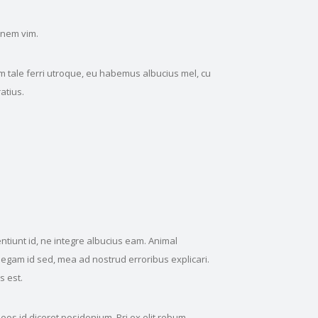
onem vim.
am tale ferri utroque, eu habemus albucius mel, cu
atius.
ntiunt id, ne integre albucius eam. Animal
legam id sed, mea ad nostrud erroribus explicari.
s est.
, eos id diceret posidonium. Pri ex elit rebum