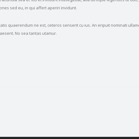
es sed eu, in qui affert aperiri invidunt.
is quaerendum ne est, ceteros senserit cu ius. An eripuit nominati ullamcor
praesent. No sea tantas utamur.