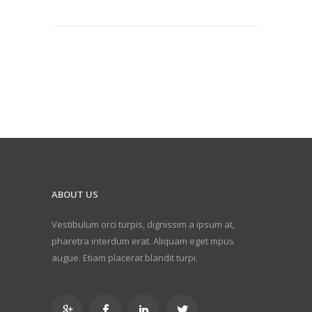
ABOUT US
Vestibulum orci turpis, dignissim a ipsum at,
pharetra interdum erat. Aliquam eget mpus
augue. Etiam placerat blandit turpi.