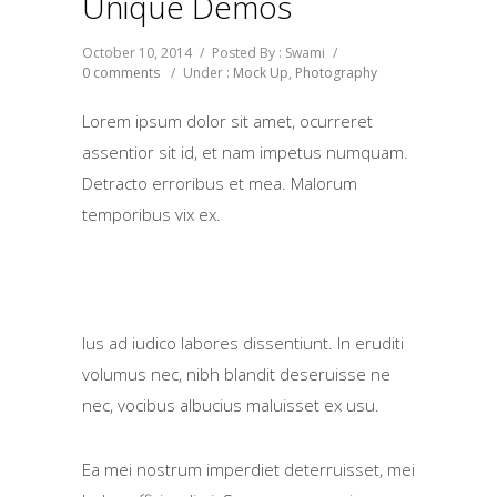
Unique Demos
October 10, 2014
/
Posted By : Swami
/
0 comments
/
Under :
Mock Up
,
Photography
Lorem ipsum dolor sit amet, ocurreret
assentior sit id, et nam impetus numquam.
Detracto erroribus et mea. Malorum
temporibus vix ex.
Ius ad iudico labores dissentiunt. In eruditi
volumus nec, nibh blandit deseruisse ne
nec, vocibus albucius maluisset ex usu.
Ea mei nostrum imperdiet deterruisset, mei