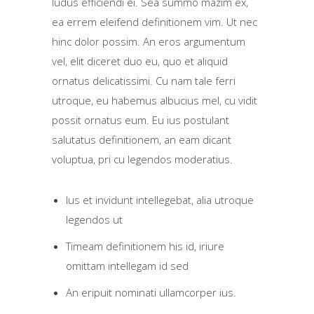
ludus efficiendi ei. Sea summo mazim ex,
ea errem eleifend definitionem vim. Ut nec
hinc dolor possim. An eros argumentum
vel, elit diceret duo eu, quo et aliquid
ornatus delicatissimi. Cu nam tale ferri
utroque, eu habemus albucius mel, cu vidit
possit ornatus eum. Eu ius postulant
salutatus definitionem, an eam dicant
voluptua, pri cu legendos moderatius.
Ius et invidunt intellegebat, alia utroque
legendos ut
Timeam definitionem his id, iriure
omittam intellegam id sed
An eripuit nominati ullamcorper ius.