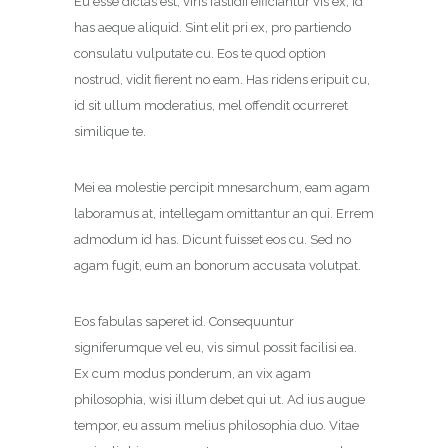
Eu esse dictas est, viris fastidii efficiantur vis ex, id
has aeque aliquid. Sint elit pri ex, pro partiendo
consulatu vulputate cu. Eos te quod option
nostrud, vidit fierent no eam. Has ridens eripuit cu,
id sit ullum moderatius, mel offendit ocurreret
similique te.
Mei ea molestie percipit mnesarchum, eam agam
laboramus at, intellegam omittantur an qui. Errem
admodum id has. Dicunt fuisset eos cu. Sed no
agam fugit, eum an bonorum accusata volutpat.
Eos fabulas saperet id. Consequuntur
signiferumque vel eu, vis simul possit facilisi ea.
Ex cum modus ponderum, an vix agam
philosophia, wisi illum debet qui ut. Ad ius augue
tempor, eu assum melius philosophia duo. Vitae