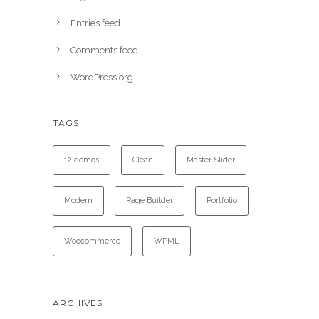
Entries feed
Comments feed
WordPress.org
TAGS
12 demos
Clean
Master Slider
Modern
Page Builder
Portfolio
Woocommerce
WPML
ARCHIVES