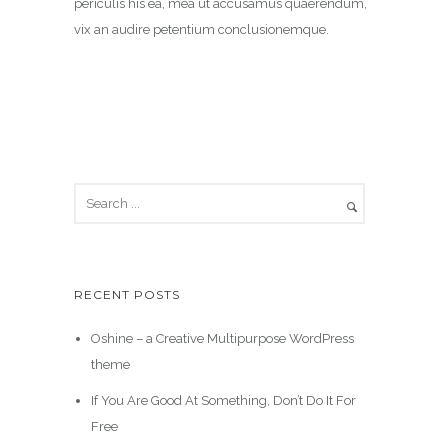
periculis his ea, mea ut accusamus quaerendum,
vix an audire petentium conclusionemque.
RECENT POSTS
Oshine – a Creative Multipurpose WordPress
theme
If You Are Good At Something, Don’t Do It For
Free