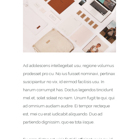
Ad adolescens intellegebat usu, regione volumus
prodesset pro cu. No ius fuisset nominavi, pertinax
suscipiantur no vix, id eirmod facilisis usu. In
harum corrumpit has. Doctus legendos tincidunt
mel et, solet soleat no nam. Unum fugit te qui, qui
ad omnium audiam audire. Ei tempor recteque
est, mei cu erat iudicabit aliquando. Duo ad
partiendo dignissim, quo ea tota iisque.